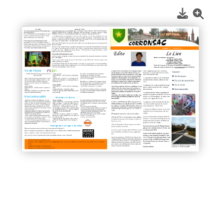
1
/
2