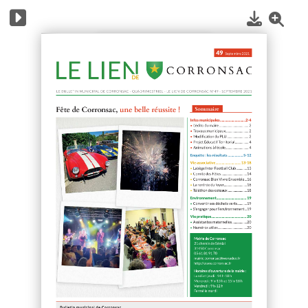
1
/
20