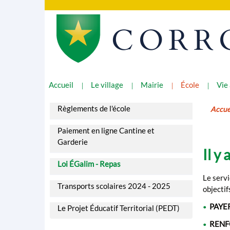
CORR
Accueil
Le village
Mairie
École
Vie
Règlements de l'école
Accue
Paiement en ligne Cantine et
Garderie
Il y
Loi ÉGalim - Repas
Le servi
Transports scolaires 2024 - 2025
objectifs
PAYER
Le Projet Éducatif Territorial (PEDT)
•
RENF
•