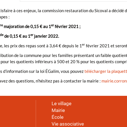
isfaire à ces enjeux, la commission restauration du Sicoval a décidé 
apes :
re
er
majoration de 0,15 € au 1
février 2021 ;
de
er
de 0,15 € au 1
janvier 2022.
er
re, les prix des repas sont à 3,64 € depuis le 1
février 2021 et seront 
ibution de la commune pour les familles présentant un faible quotient
pour les quotients inférieurs à 500 et 20 % pour les quotients compr
s d’information sur la loi ÉGalim, vous pouvez
télécharger la plaquet
avez des questions, n’hésitez pas à contacter la mairie :
mairie.corron
Le village
Mairie
École
Vie associative