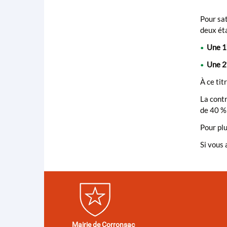
Pour sat
deux ét
Une 1
•
Une 2
•
À ce tit
La contr
de 40 % 
Pour plu
Si vous 
Mairie de Corronsac