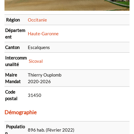
Région
Occitanie
Départem
Haute-Garonne
ent
Canton
Escalquens
Intercomm
Sicoval
unalité
Maire
Thierry Ouplomb
Mandat
2020-2026
Code
31450
postal
Démographie
Populatio
896 hab. (Février 2022)
n