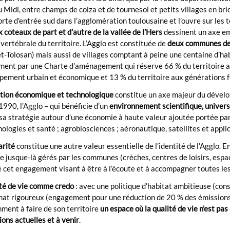
 Midi, entre champs de colza et de tournesol et petits villages en bri
porte d’entrée sud dans l’agglomération toulousaine et l’ouvre sur les
 coteaux de part et d’autre de la vallée de l’Hers
dessinent un axe em
vertébrale du territoire. L’Agglo est constituée de
deux communes de 
-Tolosan) mais aussi de villages comptant à peine une centaine d’hab
ment par une Charte d’aménagement qui réserve 66 % du territoire au
pement urbain et économique et 13 % du territoire aux générations f
tion économique et technologique
constitue un axe majeur du dévelo
990, l’Agglo – qui bénéficie d’un
environnement scientifique, univers
sa stratégie autour d’une économie à haute valeur ajoutée portée par 
ologies et santé ; agrobiosciences ; aéronautique, satellites et applic
arité
constitue une autre valeur essentielle de l’identité de l’Agglo. E
 jusque-là gérés par les communes (crèches, centres de loisirs, espaces
 cet engagement visant à être à l’écoute et à accompagner toutes le
ité de vie comme credo
: avec une politique d’habitat ambitieuse (con
mat rigoureux (engagement pour une réduction de 20 % des émissions d
ment à faire de son territoire
un espace où la qualité de vie n’est pa
ons actuelles et à venir
.