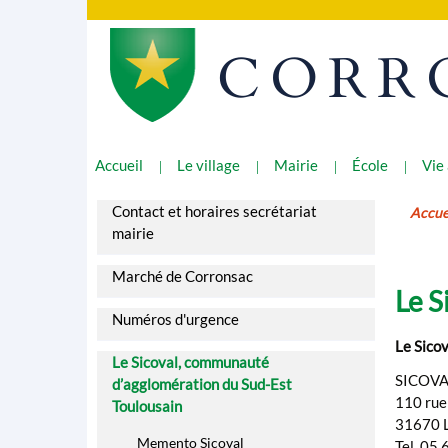
CORR
Accueil
Le village
Mairie
École
Vie
Contact et horaires secrétariat
Accue
mairie
Marché de Corronsac
Le S
Numéros d'urgence
Le Sico
Le Sicoval, communauté
SICOVA
d’agglomération du Sud-Est
110 rue
Toulousain
31670 
Memento Sicoval
Tel. 05 