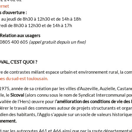
ernet
 d’ouverture :
i au jeudi de 8h30 à 12h30 et de 14h à 18h
redi de 8h30 à 12h30 et de 14h à 17h
 Relation aux usagers
 0805 400 605
(appel gratuit depuis un fixe)
VAL, C’EST QUOI ?
ire de contrastes mêlant espace urbain et environnement rural, la c
s du sud-est toulousain.
975, année de sa création par les villes d’Auzeville, Auzielle, Casta
le, le
Sicoval
(alors connu sous le nom de Syndicat Intercommunal p
 vallée de l’Hers) œuvre pour l
’amélioration des conditions de vie des
érer le travail des communes autour de projets structurants et organi
dien des habitants, l’Agglo s’appuie sur un socle de valeurs historique
onnement.
 par les autoroutes A61 et A66 ainsi que par la route départementale