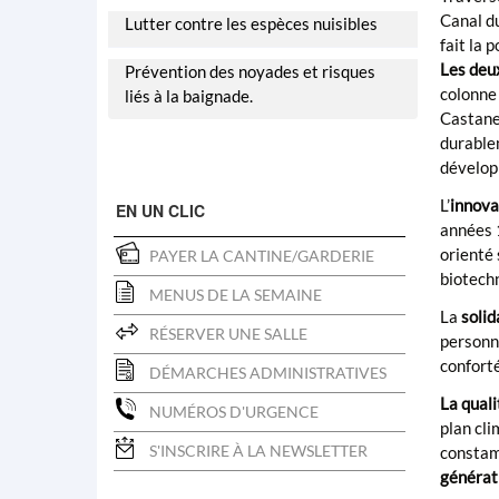
Canal du
Lutter contre les espèces nuisibles
fait la 
Les deux
Prévention des noyades et risques
colonne 
liés à la baignade.
Castanet
durable
dévelop
L’
innova
EN UN CLIC
années 1
orienté 
PAYER LA CANTINE/GARDERIE
biotechn
MENUS DE LA SEMAINE
La
solid
RÉSERVER UNE SALLE
personne
conforté
DÉMARCHES ADMINISTRATIVES
La qual
NUMÉROS D'URGENCE
plan cli
S'INSCRIRE À LA NEWSLETTER
constam
générati