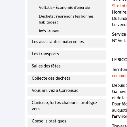
Site Int
Voltatis - Économie d'énergie
Horaires
Déchets : reprenons les bonnes
Du lund
habitudes !
Le vend
Info Jeunes
Service
N° Vert
Les assistantes maternelles
Les transports
LE SICO
Salles des fêtes
Territo
commune
Collecte des dechets
Depuis 1
Vous arrivez à Corronsac
Gamevil
et de la
Canicule, fortes chaleurs : protégez-
Pour féd
vous
au quoti
l’envir
Conseils pratiques
Traversé