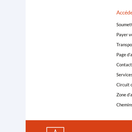
Accéde
Soumett
Payer vo
Transpor
Page d’a
Contacte
Service
Circuit 
Zone d’a
Chemins