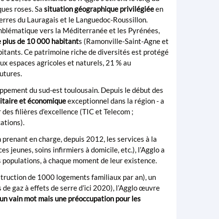
ques roses. Sa
situation géographique privilégiée
en
 terres du Lauragais et le Languedoc-Roussillon.
blématique vers la Méditerranée et les Pyrénées,
plus de 10 000 habitant
s (Ramonville-Saint-Agne et
itants. Ce patrimoine riche de diversités est protégé
x espaces agricoles et naturels, 21 % au
utures.
ppement du sud-est toulousain. Depuis le début des
itaire et économique
exceptionnel dans la région - a
des filières d’excellence (TIC et Telecom ;
ations).
n prenant en charge, depuis 2012, les services à la
 jeunes, soins infirmiers à domicile, etc.), l’Agglo a
s populations, à chaque moment de leur existence.
struction de 1000 logements familiaux par an), un
e gaz à effets de serre d’ici 2020), l’Agglo œuvre
s un vain mot mais une préoccupation pour les