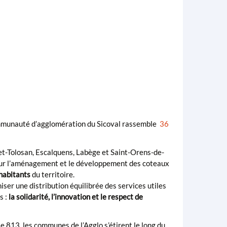
ommunauté d’agglomération du Sicoval rassemble
36
net-Tolosan, Escalquens, Labège et Saint-Orens-de-
our l’aménagement et le développement des coteaux
 habitants
du territoire.
ser une distribution équilibrée des services utiles
s :
la solidarité, l’innovation et le respect de
 813, les communes de l’Agglo s’étirent le long du