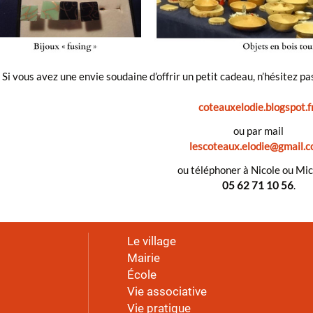
Si vous avez une envie soudaine d’offrir un petit cadeau, n’hésitez pa
coteauxelodie.blogspot.f
ou par mail
lescoteaux.elodie@gmail.
ou téléphoner à Nicole ou Mic
05 62 71 10 56
.
Le village
Mairie
École
Vie associative
Vie pratique