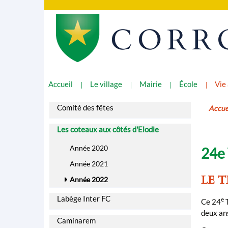
CORR
Accueil
Le village
Mairie
École
Vie
Comité des fêtes
Accue
Les coteaux aux côtés d'Elodie
Année 2020
24e 
Année 2021
LE 
Année 2022
Labège Inter FC
e
Ce 24
T
deux ans
Caminarem