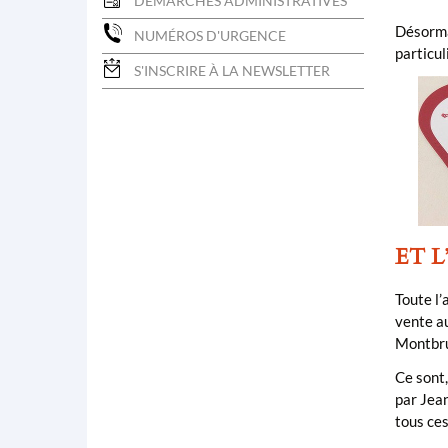
DÉMARCHES ADMINISTRATIVES
Désorma
NUMÉROS D'URGENCE
particul
S'INSCRIRE À LA NEWSLETTER
ET 
Toute l’
vente au
Montbr
Ce sont,
par Jean
tous ces