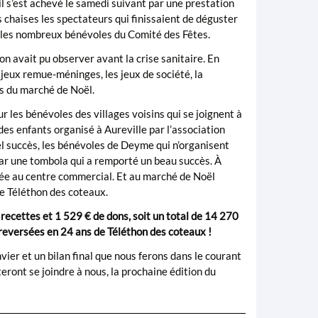
 s’est achevé le samedi suivant par une prestation
s chaises les spectateurs qui finissaient de déguster
t les nombreux bénévoles du Comité des Fêtes.
n avait pu observer avant la crise sanitaire. En
jeux remue-méninges, les jeux de société, la
nds du marché de Noël.
les bénévoles des villages voisins qui se joignent à
des enfants organisé à Aureville par l’association
uel succès, les bénévoles de Deyme qui n’organisent
par une tombola qui a remporté un beau succès. À
osée au centre commercial. Et au marché de Noël
 le Téléthon des coteaux.
recettes et 1 529 € de dons, soit un total de 14 270
reversées en 24 ans de Téléthon des coteaux !
ier et un bilan final que nous ferons dans le courant
eront se joindre à nous, la prochaine édition du