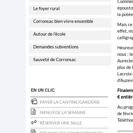
Commenc
épousto
Le foyer rural
la potée
Corronsac bien vivre ensemble
Mais ce 
effet, m
Autour de l'école
calligra
Demandes subventions
Heureuse
nous : l
Sauveté de Corronsac
Aurecler
plus de 
Lacroix-
d’Auzevi
EN UN CLIC
Finaleme
€ entièr
PAYER LA CANTINE/GARDERIE
Au progr
MENUS DE LA SEMAINE
de févri
Téléthon
RÉSERVER UNE SALLE