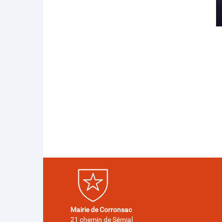
Mairie de Corronsac
21 chemin de Sémial