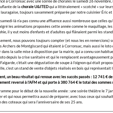
é à Corronsac avec une soirée de chorales le samedi 26 novembre, il
uflante de la
chorale U&ITED
qui a littéralement « scotché » sur leur
 lauragaise, toujours savamment préparée par notre cuisinier Éric e
samedi-là n’a pas connu une affluence aussi nombreuse que celles qu’o
algré les animations proposées cette année comme le maquillage, les 
phie, il y eut moins d’enfants et d’adultes qui flânaient parmi les sta
ment, nous pouvons toujours compter (et nous les en remercions) sur 
es Archers de Montgiscard qui étaient à Corronsac, mais aussi le loto 
 dans la salle mise à disposition par la mairie, qui a connu son habit
loto depuis la crise sanitaire et qui le remplacent avantageusement 
Falgarde, c’était une dégustation de soupe à l’oignon qui était prop
lle, c’est un stand de vente d’objets réalisés en bois qui représentait
nt, un beau résultat qui renoue avec les succès passés : 12 741 € de 
ement reversé à l’AFM et qui porte à 380 764 € le total des sommes 
amme pour le début de la nouvelle année : une soirée théâtre le 7 janv
er et qui nous permettra aussi de préparer, avec tous ceux qui souhait
 des coteaux qui sera l’anniversaire de ses 25 ans.