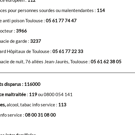
ce européen :
112
ces pour personnes sourdes ou malentendantes :
114
 anti poison Toulouse :
05 61 77 74 47
octeur :
3966
acie de garde :
3237
ard Hôpitaux de Toulouse :
05 61 77 22 33
cie de nuit, 76 allées Jean-Jaurès, Toulouse :
05 61 62 38 05
s disparus : 116000
e maltraitée
:
119
ou 0800 054 141
es,
alcool, tabac info service :
113
nfo service :
08 00 31 08 00