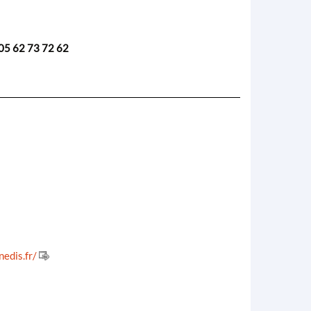
05 62 73 72 62
edis.fr/