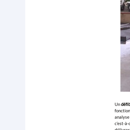
Un
défi
fonction
analyse 
c’est-à-
délivrer