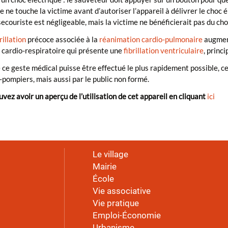
 ne touche la victime avant d’autoriser l’appareil à délivrer le choc él
secouriste est négligeable, mais la victime ne bénéficierait pas du cho
rillation
précoce associée à la
réanimation cardio-pulmonaire
augment
 cardio-respiratoire qui présente une
fibrillation ventriculaire
, princ
 ce geste médical puisse être effectué le plus rapidement possible, cet
pompiers, mais aussi par le public non formé.
vez avoir un aperçu de l’utilisation de cet appareil en cliquant
ici
Le village
Mairie
École
Vie associative
Vie pratique
Emploi-Économie
Urbanisme