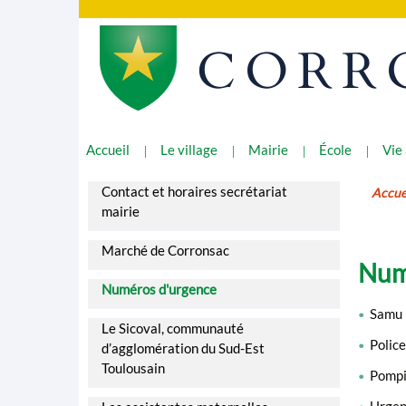
CORR
Accueil
Le village
Mairie
École
Vie
Contact et horaires secrétariat
Accue
mairie
Marché de Corronsac
Num
Numéros d'urgence
Samu 
•
Le Sicoval, communauté
Police
•
d’agglomération du Sud-Est
Toulousain
Pompi
•