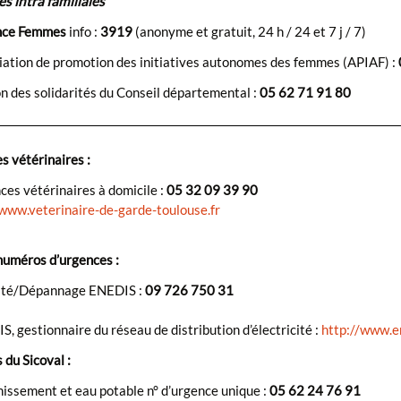
s intra familiales
nce Femmes
info :
3919
(anonyme et gratuit, 24 h / 24 et 7 j / 7)
iation de promotion des initiatives autonomes des femmes (APIAF) :
 des solidarités du Conseil départemental :
05 62 71 91 80
s vétérinaires :
es vétérinaires à domicile :
05 32 09 39 90
/www.veterinaire-de-garde-toulouse.fr
numéros d’urgences :
ité/Dépannage ENEDIS :
09 726 750 31
, gestionnaire du réseau de distribution d’électricité :
http://www.en
 du Sicoval :
issement et eau potable n° d’urgence unique :
05 62 24 76 91