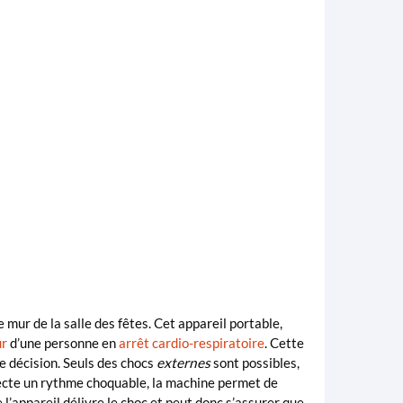
le mur de la salle des fêtes. Cet appareil portable,
r
d’une personne en
arrêt cardio-respiratoire
. Cette
e décision. Seuls des chocs
externes
sont possibles,
étecte un rythme choquable, la machine permet de
 l’appareil délivre le choc et peut donc s’assurer que