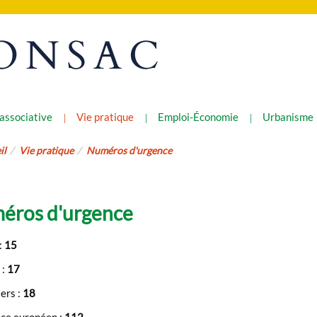
ONSAC
 associative
Vie pratique
Emploi-Économie
Urbanisme
il
Vie pratique
Numéros d'urgence
éros d'urgence
:
15
 :
17
ers :
18