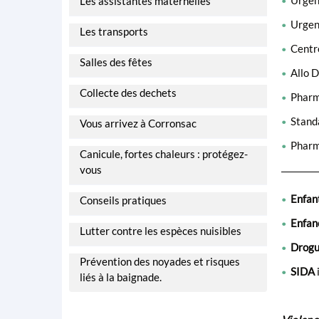
Urgen
Les assistantes maternelles
•
Urgen
•
Les transports
Centre
•
Salles des fêtes
Allo D
•
Collecte des dechets
Pharm
•
Stand
Vous arrivez à Corronsac
•
Pharma
•
Canicule, fortes chaleurs : protégez-
vous
Enfant
Conseils pratiques
•
Enfanc
•
Lutter contre les espèces nuisibles
Drogu
•
Prévention des noyades et risques
SIDA
i
•
liés à la baignade.