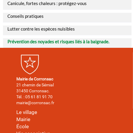
Canicule, fortes chaleurs : protégez-vous
Conseils pratiques
Lutter contre les espèces nuisibles
Prévention des noyades et risques liés à la baignade.
Mairie de Corronsac
21 chemin de Sémial
31450 Corronsac.
Tél. : 05 61 81 91 70
mairie@corronsac.fr
Le village
Mairie
École