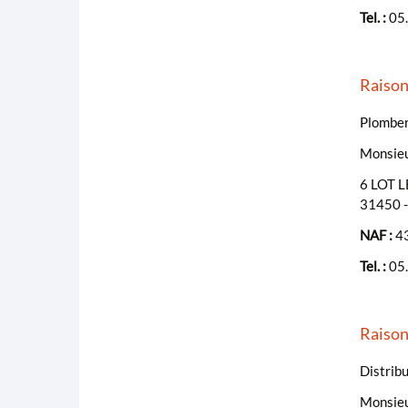
Tel. :
05
Raison
Plomberi
Monsie
6 LOT 
31450 
NAF :
43
Tel. :
05
Raiso
Distrib
Monsie