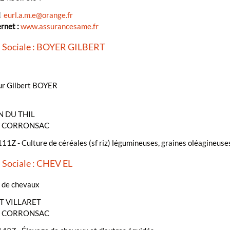
eurl.a.m.e
@
orange.fr
ernet :
www.assurancesame.fr
 Sociale : BOYER GILBERT
r Gilbert BOYER
 DU THIL
- CORRONSAC
11Z - Culture de céréales (sf riz) légumineuses, graines oléagineuse
 Sociale : CHEV EL
 de chevaux
IT VILLARET
- CORRONSAC