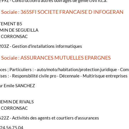
99Z - Construction d'autres ouvrages de génie civil n.c.a.
n Sociale : 365SFI SOCIETE FRANCAISE D INFOGERAN
TEMENT B5
MIN DE SEGUEILLA
- CORRONSAC
03Z - Gestion d'installations informatiques
n Sociale : ASSURANCES MUTUELLES EPARGNES
es ; Particuliers : - auto/moto/habitation/protection juridique - C
ses : - Responsbilité civile pro - Décennale - Multirisque entreprises
ur Emile SANCHEZ
HEMIN DE RIVALS
- CORRONSAC
22Z - Activités des agents et courtiers d'assurances
.24.56.75.04