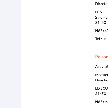
Directe
LE VIL
29 CH
31450 
NAF :
47
Tel. :
05
Raison
Activité
Monsie
Directe
LD ECU
31450 
NAF :
93