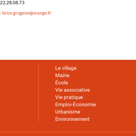
.22.28.08.73
brice.grugeon
@
orange.fr
Le village
Mairie
École
Vie associative
Vie pratique
Emploi-Économie
Urbanisme
Environnement