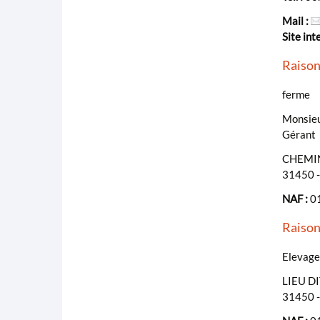
Mail :
Site int
Raison
ferme
Monsieu
Gérant
CHEMIN
31450 
NAF :
01
Raison
Elevage
LIEU D
31450 