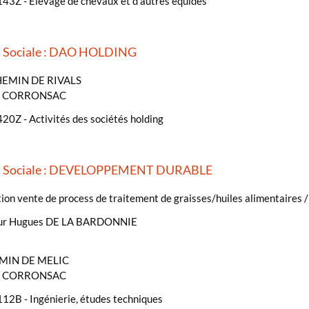
43Z - Élevage de chevaux et d'autres équidés
n Sociale : DAO HOLDING
HEMIN DE RIVALS
- CORRONSAC
20Z - Activités des sociétés holding
n Sociale : DEVELOPPEMENT DURABLE
on vente de process de traitement de graisses/huiles alimentaires /
ur Hugues DE LA BARDONNIE
MIN DE MELIC
- CORRONSAC
12B - Ingénierie, études techniques