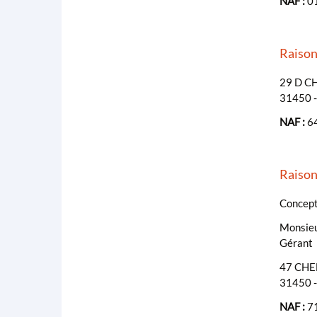
NAF :
01
Raiso
29 D C
31450 
NAF :
64
Raiso
Concepti
Monsie
Gérant
47 CHE
31450 
NAF :
71