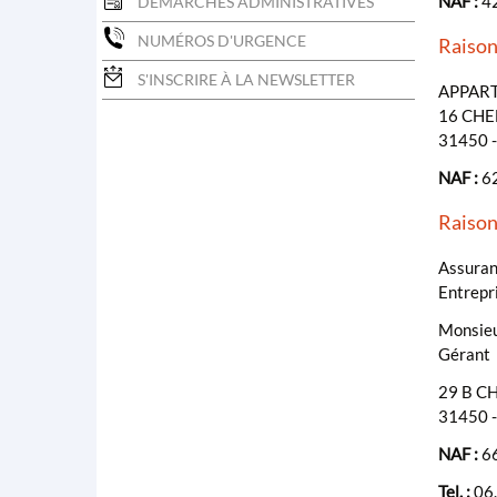
NAF :
42
DÉMARCHES ADMINISTRATIVES
NUMÉROS D'URGENCE
Raiso
S'INSCRIRE À LA NEWSLETTER
APPAR
16 CHE
31450 
NAF :
62
Raiso
Assuranc
Entrepri
Monsie
Gérant
29 B C
31450 
NAF :
66
Tel. :
06